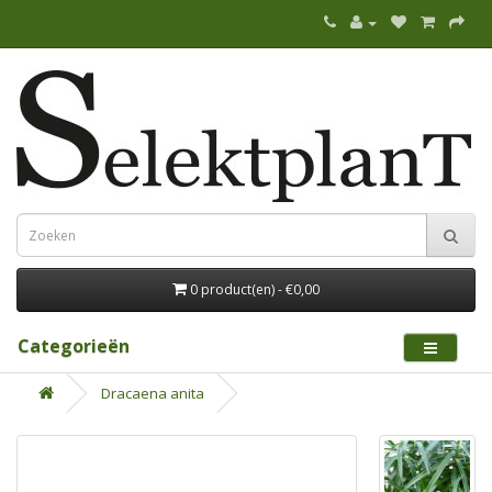
0 product(en) - €0,00
Categorieën
Dracaena anita